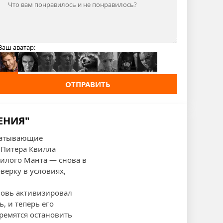
Ваш аватар:
ОТПРАВИТЬ
ЕНИЯ"
хватывающие
 Питера Квилла
милого Манта — снова в
верку в условиях,
новь активизировал
, и теперь его
тремятся остановить