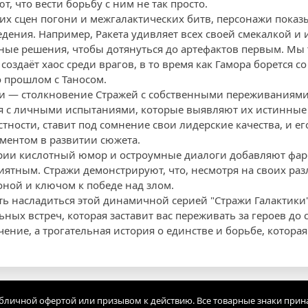
т, что вести борьбу с ним не так просто.
х сцен погони и межгалактических битв, персонажи показ
дения. Например, Ракета удивляет всех своей смекалкой и 
ые решения, чтобы дотянуться до артефактов первым. Мы т
оздаёт хаос среди врагов, в то время как Гамора борется 
 прошлом с Таносом.
и — столкновение Стражей с собственными переживаниями 
ся с личными испытаниями, которые выявляют их истинны
стности, ставит под сомнение свои лидерские качества, и е
ментом в развитии сюжета.
рии кислотный юмор и остроумные диалоги добавляют фарс
иятным. Стражи демонстрируют, что, несмотря на своих раз
оной и ключом к победе над злом.
ть насладиться этой динамичной серией "Стражи Галактики
ых встреч, которая заставит вас переживать за героев до 
чение, а трогательная история о единстве и борьбе, котора
убличной офертой или призывом к действию. Все товарные знаки прин