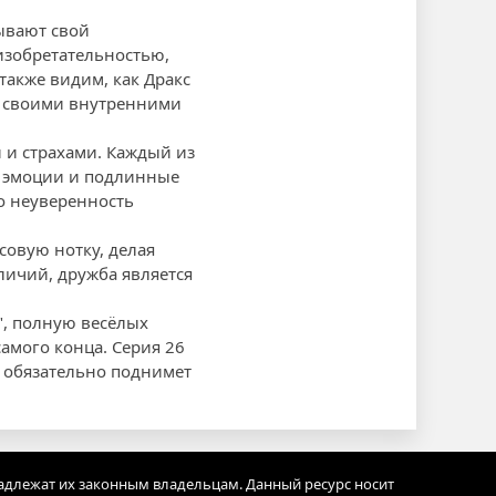
ывают свой
изобретательностью,
акже видим, как Дракс
со своими внутренними
и страхами. Каждый из
е эмоции и подлинные
го неуверенность
овую нотку, делая
личий, дружба является
", полную весёлых
самого конца. Серия 26
я обязательно поднимет
адлежат их законным владельцам. Данный ресурс носит