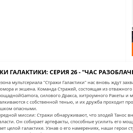
ЖИ ГАЛАКТИКИ: СЕРИЯ 26 - "ЧАС РАЗОБЛАЧ
сезона мультсериала "Стражи Галактики" нас вновь ждут за
мора и экшена. Команда Стражей, состоящая из отважного
спощаднойGamora, силового Дракса, хитроумного Ракеты и 
сталкиваются с собственной тенью, и их дружба проходит про
ишком опасными.
ередной миссии: Стражи обнаруживают, что злодей Танос в
власти. Он собирает артефакты, способные усилить его мощь
ет целой галактике. Узнав о его намерениях, наши герои с