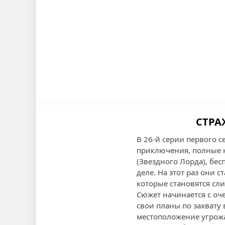
СТРА
В 26-й серии первого 
приключения, полные ю
(Звездного Лорда), бе
деле. На этот раз они 
которые становятся сл
Сюжет начинается с оч
свои планы по захвату 
местоположение угрожа