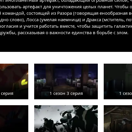
дит инопланетный артефакт, обладающий огромной силой, ч
ользовать артефакт для уничтожения целых планет. Чтобы о
 командой, состоящей из Разора (говорящая енообразная ве
дно слово), Лосса (умелая наемница) и Дракса (мститель, 
огласия и учится работать вместе, чтобы защитить галактик
ружбы, рассказывая о важности единства в борьбе с злом.
 серия
1 сезон 3 серия
1 сез