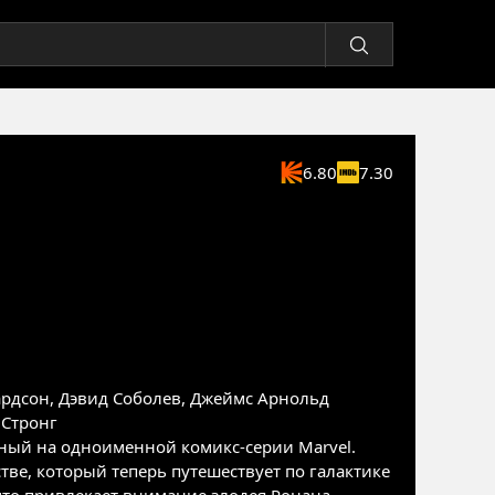
6.80
7.30
ардсон
,
Дэвид Соболев
,
Джеймс Арнольд
 Стронг
ный на одноименной комикс-серии Marvel.
тве, который теперь путешествует по галактике