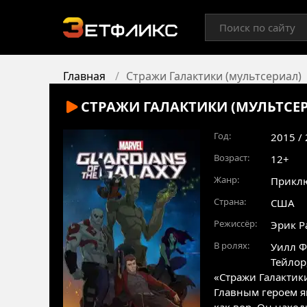
Главная
Стражи Галактики (мультсериал)
СТРАЖИ ГАЛАКТИКИ (МУЛЬТСЕ
Год:
2015 /
Возраст:
12+
Жанр:
Прикл
Страна:
США
Режиссёр:
Эрик Р
В ролях:
Уилл 
Тейлор
«Стражи Галактик
Главным героем я