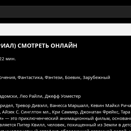
РИАЛ)
СМОТРЕТЬ ОНЛАЙН
 22 мин.
ючения
,
Фантастика
,
Фэнтези
,
Боевик
,
Зарубежный
адомски, Лео Райли, Джефф Уоместер
Фридел
,
Тревор Дивэлл
,
Ванесса Маршалл
,
Кевин Майкл Рич
,
Айзек С. Синглтон мл.
,
Кри Саммер
,
Джонатан Фрейкс
,
Тара
и» — это приключенческий анимационный фильм, основан
вляется Питер Квилл, человек, похищенный из Земли в детс