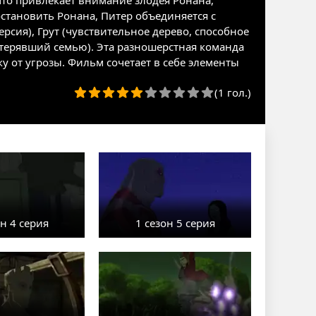
то привлекает внимание злодея Ронана,
становить Ронана, Питер объединяется с
рсия), Грут (чувствительное дерево, способное
потерявший семью). Эта разношерстная команда
у от угрозы. Фильм сочетает в себе элементы
(1 гол.)
он 4 серия
1 сезон 5 серия