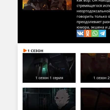
как вор. Он нахо
стремящегося исп
неортодоксальной
говорить только о
преодолевает разн
юмора, экшена и д
1 СЕЗОН
1 сезон 1 серия
1 сезон 2