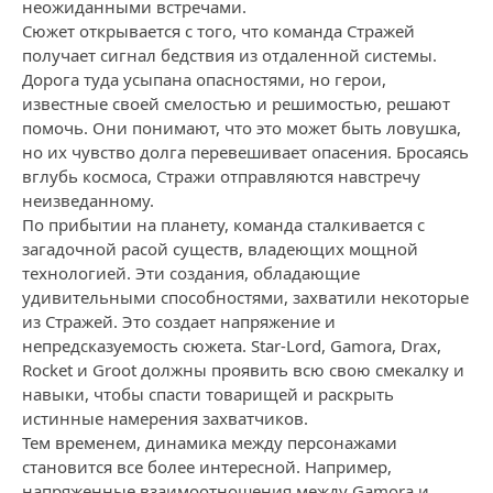
неожиданными встречами.
Сюжет открывается с того, что команда Стражей
получает сигнал бедствия из отдаленной системы.
Дорога туда усыпана опасностями, но герои,
известные своей смелостью и решимостью, решают
помочь. Они понимают, что это может быть ловушка,
но их чувство долга перевешивает опасения. Бросаясь
вглубь космоса, Стражи отправляются навстречу
неизведанному.
По прибытии на планету, команда сталкивается с
загадочной расой существ, владеющих мощной
технологией. Эти создания, обладающие
удивительными способностями, захватили некоторые
из Стражей. Это создает напряжение и
непредсказуемость сюжета. Star-Lord, Gamora, Drax,
Rocket и Groot должны проявить всю свою смекалку и
навыки, чтобы спасти товарищей и раскрыть
истинные намерения захватчиков.
Тем временем, динамика между персонажами
становится все более интересной. Например,
напряженные взаимоотношения между Gamora и