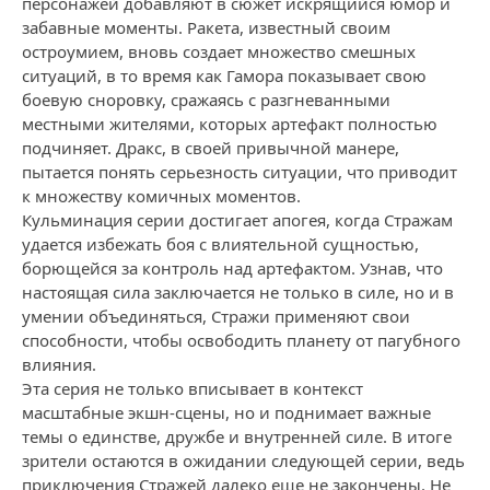
персонажей добавляют в сюжет искрящийся юмор и
забавные моменты. Ракета, известный своим
остроумием, вновь создает множество смешных
ситуаций, в то время как Гамора показывает свою
боевую сноровку, сражаясь с разгневанными
местными жителями, которых артефакт полностью
подчиняет. Дракс, в своей привычной манере,
пытается понять серьезность ситуации, что приводит
к множеству комичных моментов.
Кульминация серии достигает апогея, когда Стражам
удается избежать боя с влиятельной сущностью,
борющейся за контроль над артефактом. Узнав, что
настоящая сила заключается не только в силе, но и в
умении объединяться, Стражи применяют свои
способности, чтобы освободить планету от пагубного
влияния.
Эта серия не только вписывает в контекст
масштабные экшн-сцены, но и поднимает важные
темы о единстве, дружбе и внутренней силе. В итоге
зрители остаются в ожидании следующей серии, ведь
приключения Стражей далеко еще не закончены. Не